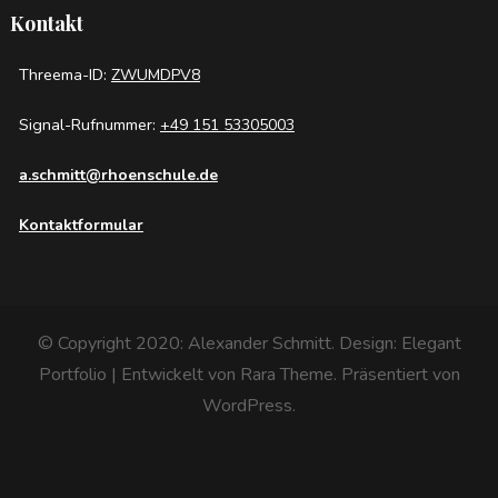
Kontakt
Threema-ID:
ZWUMDPV8
Signal-Rufnummer:
+49 151 53305003
a.schmitt@rhoenschule.de
Kontaktformular
© Copyright 2020: Alexander Schmitt. Design:
Elegant
Portfolio | Entwickelt von
Rara Theme
. Präsentiert von
WordPress
.