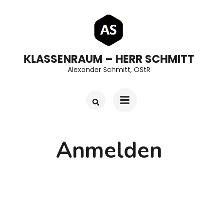
Zum
Inhalt
springen
(Enter
KLASSENRAUM – HERR SCHMITT
drücken)
Alexander Schmitt, OStR
Anmelden
Benutzername oder E-Mail
*