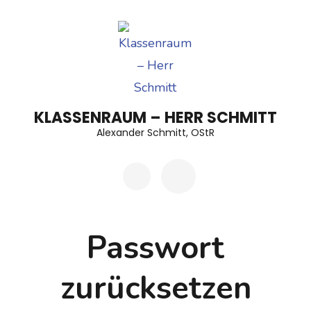
Zum
Inhalt
springen
(Enter
drücken)
KLASSENRAUM – HERR SCHMITT
Alexander Schmitt, OStR
Passwort
zurücksetzen