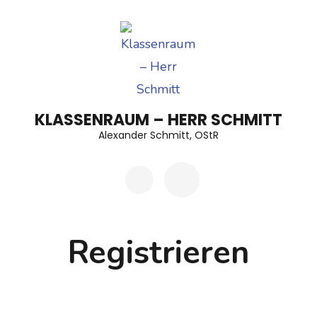
Zum
Inhalt
springen
(Enter
drücken)
KLASSENRAUM – HERR SCHMITT
Alexander Schmitt, OStR
Registrieren