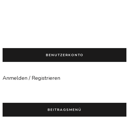
vor 7 Jahren
in:
Uncategorized
keine Kommentare
BENUTZERKONTO
Anmelden / Registrieren
BEITRAGSMENÜ