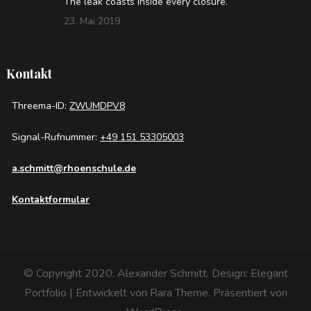
The leak coasts inside every closure.
23. Mai 2019
Kontakt
Threema-ID:
ZWUMDPV8
Signal-Rufnummer:
+49 151 53305003
a.schmitt@rhoenschule.de
Kontaktformular
© Copyright 2020: Alexander Schmitt. Design:
Elegant
Portfolio | Entwickelt von
Rara Theme
. Präsentiert von