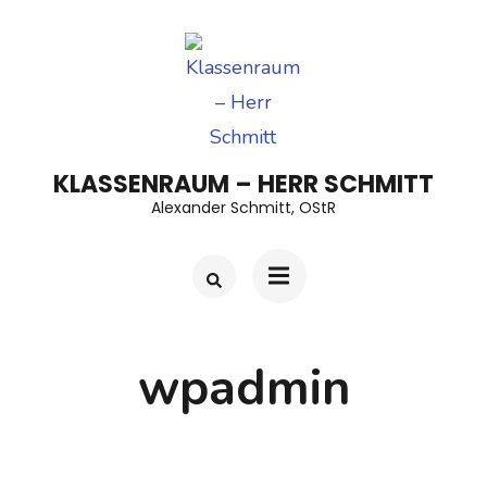
Zum
Inhalt
springen
(Enter
drücken)
KLASSENRAUM – HERR SCHMITT
Alexander Schmitt, OStR
wpadmin